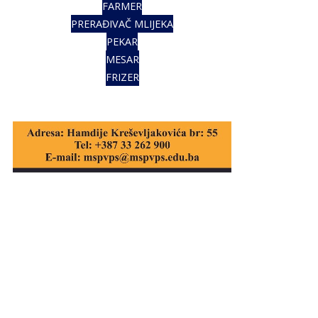
FARMER
PRERAĐIVAČ MLIJEKA
PEKAR
MESAR
FRIZER