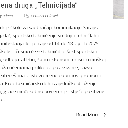
rena druga „Tehnicijada“
y
admin
Comment Closed
nje škole za saobraćaj i komunikacije Sarajevo
ada“, sportsko takmičenje srednjih tehničkih i
ifestacija, koja traje od 14. do 18. aprila 2025.
kole. Učesnici će se takmičiti u šest sportskih
 odbojci, atletici, šahu i stolnom tenisu, u muškoj
pruža učenicima priliku za povezivanje, razvoj
ih vještina, a istovremeno doprinosi promociji
. Kroz takmičarski duh i zajedničko druženje,
ni, grade međusobno povjerenje i stječu pozitivne
....
Read More