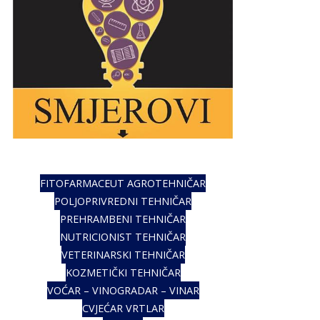
FITOFARMACEUT AGROTEHNIČAR
POLJOPRIVREDNI TEHNIČAR
PREHRAMBENI TEHNIČAR
NUTRICIONIST TEHNIČAR
VETERINARSKI TEHNIČAR
KOZMETIČKI TEHNIČAR
VOĆAR – VINOGRADAR – VINAR
CVJEĆAR VRTLAR