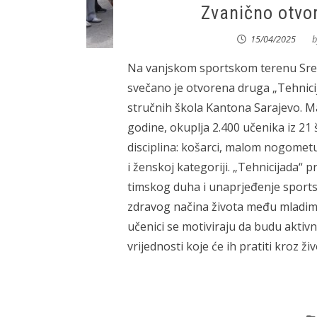
Zvanično otvo
15/04/2025
b
Na vanjskom sportskom terenu Sred
svečano je otvorena druga „Tehnicij
stručnih škola Kantona Sarajevo. Man
godine, okuplja 2.400 učenika iz 21 š
disciplina: košarci, malom nogometu,
i ženskoj kategoriji. „Tehnicijada“ 
timskog duha i unaprjeđenje sportsk
zdravog načina života među mladima
učenici se motiviraju da budu aktiv
vrijednosti koje će ih pratiti kroz život