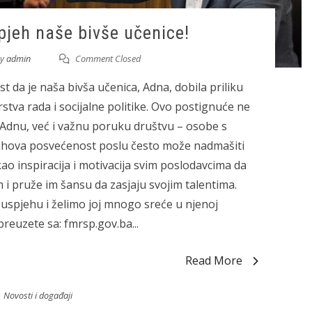
pjeh naše bivše učenice!
y
admin
Comment Closed
st da je naša bivša učenica, Adna, dobila priliku
stva rada i socijalne politike. Ovo postignuće ne
 Adnu, već i važnu poruku društvu – osobe s
 njihova posvećenost poslu često može nadmašiti
kao inspiracija i motivacija svim poslodavcima da
 i pruže im šansu da zasjaju svojim talentima.
spjehu i želimo joj mnogo sreće u njenoj
preuzete sa: fmrsp.gov.ba...
Read More
Novosti i događaji