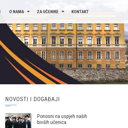
I
O NAMA
ZA UČENIKE
KONTAKT
NOVOSTI I DOGAĐAJI
Ponosni na uspjeh naših
bivših učenica