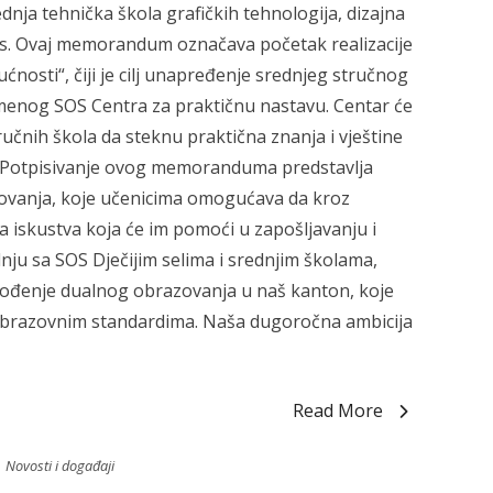
rednja tehnička škola grafičkih tehnologija, dizajna
nas. Ovaj memorandum označava početak realizacije
ućnosti“, čiji je cilj unapređenje srednjeg stručnog
enog SOS Centra za praktičnu nastavu. Centar će
tručnih škola da steknu praktična znanja i vještine
 „Potpisivanje ovog memoranduma predstavlja
zovanja, koje učenicima omogućava da kroz
 iskustva koja će im pomoći u zapošljavanju i
ju sa SOS Dječijim selima i srednjim školama,
vođenje dualnog obrazovanja u naš kanton, koje
obrazovnim standardima. Naša dugoročna ambicija
Read More
Novosti i događaji