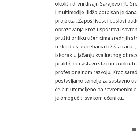
okoliš i drvni dizajn Sarajevo i JU S
i multimedije Ilidža potpisan je da
projekta „Zapošljivost i poslovi bud
obrazovanja kroz uspostavu savrem
pružiti priliku učenicima srednjih s
u skladu s potrebama tržišta rada.
iskorak u jačanju kvalitetnog obra
praktičnu nastavu steknu konkretna
profesionalnom razvoju. Kroz saradn
postavljamo temelje za sustavno u
će biti utemeljeno na savremenim 
je omogućiti svakom učeniku...