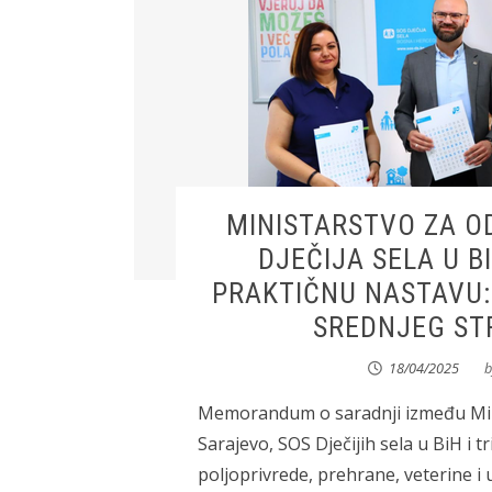
MINISTARSTVO ZA OD
DJEČIJA SELA U 
PRAKTIČNU NASTAVU:
SREDNJEG S
18/04/2025
b
Memorandum o saradnji između Mini
Sarajevo, SOS Dječijih sela u BiH i t
poljoprivrede, prehrane, veterine i 