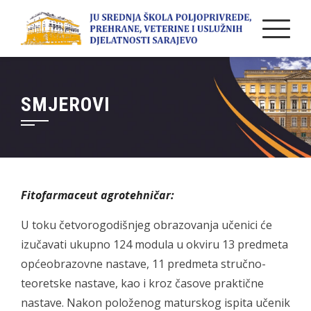
Skip
to
content
SMJEROVI
Fitofarmaceut agrotehničar:
U toku četvorogodišnjeg obrazovanja učenici će
izučavati ukupno 124 modula u okviru 13 predmeta
općeobrazovne nastave, 11 predmeta stručno-
teoretske nastave, kao i kroz časove praktične
nastave. Nakon položenog maturskog ispita učenik