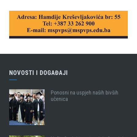
NOVOSTI I DOGAĐAJI
Ponosni na uspjeh naših bivših
učenica