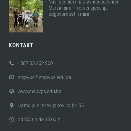
Naši učenici i nastavnici učesnici
Marša mira – koraci sjećanja,
odgovornosti i mira
KONTAKT
+387 33 262 900
mspvps@mspvps.edu.ba
www.mspvps.edu.ba
Hamdije Kreševljakovića br. 55
od 8:00 h do 15:00 h