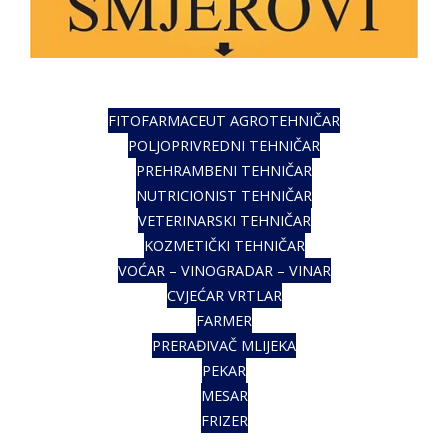
FITOFARMACEUT AGROTEHNIČAR
POLJOPRIVREDNI TEHNIČAR
PREHRAMBENI TEHNIČAR
NUTRICIONIST TEHNIČAR
VETERINARSKI TEHNIČAR
KOZMETIČKI TEHNIČAR
VOĆAR – VINOGRADAR – VINAR
CVJEĆAR VRTLAR
FARMER
PRERAĐIVAČ MLIJEKA
PEKAR
MESAR
FRIZER