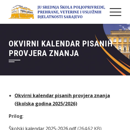
Skip
to
content
OKVIRNI KALENDAR PISANIH
PROVJERA ZNANJA
Okvirni kalendar pisanih provjera znanja
(školska godina 2025/2026)
Prilog
:
Školski kalendar 2025-2026.pdf
(264.62 KB)