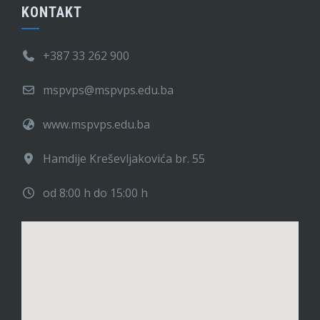
KONTAKT
+387 33 262 900
mspvps@mspvps.edu.ba
www.mspvps.edu.ba
Hamdije Kreševljakovića br. 55
od 8:00 h do 15:00 h