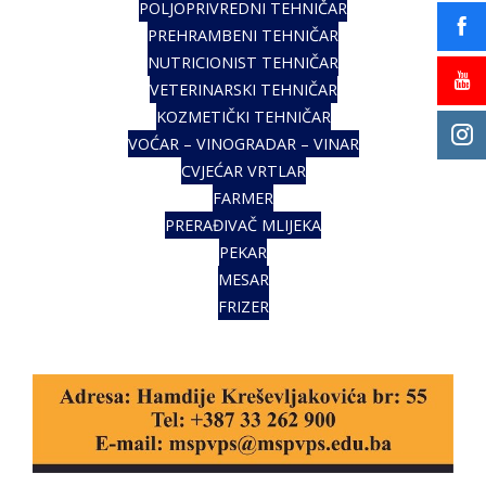
POLJOPRIVREDNI TEHNIČAR
PREHRAMBENI TEHNIČAR
NUTRICIONIST TEHNIČAR
VETERINARSKI TEHNIČAR
KOZMETIČKI TEHNIČAR
VOĆAR – VINOGRADAR – VINAR
CVJEĆAR VRTLAR
FARMER
PRERAĐIVAČ MLIJEKA
PEKAR
MESAR
FRIZER