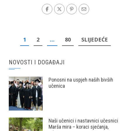
Posts
1
2
…
80
SLIJEDEĆE
pagination
NOVOSTI I DOGAĐAJI
Ponosni na uspjeh naših bivših
učenica
Naši učenici i nastavnici učesnici
Marša mira – koraci sjećanja,