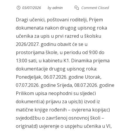
03/07/2026
by
admin
Comment Closed
Dragi učenici, poštovani roditelji, Prijem
dokumenata nakon drugog upisnog roka
učenika za upis u prvi razred u školsku
2026/2027. godinu obavit će se u
prostorijama škole, u periodu od 9:00 do
13:00 sati, u kabinetu K1. Dinamika prijema
dokumentacije drugog upisnog roka:
Ponedjeljak, 06.07.2026. godine Utorak,
07.07.2026. godine Srijeda, 08.07.2026. godine
Prilikom upisa neophodni su sljedeći
dokumenti:a) prijavu za upis;b) izvod iz
matične knjige rođenih – ovjerena kopija;c)
svjedodžbu o završenoj osnovnoj školi –
original;d) uvjerenje o uspjehu učenika u VI,