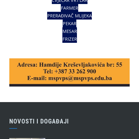
CVJEĆAR VRTLAR
FARMER
PRERAĐIVAČ MLIJEKA
PEKAR
MESAR
FRIZER
NOVOSTI I DOGAĐAJI