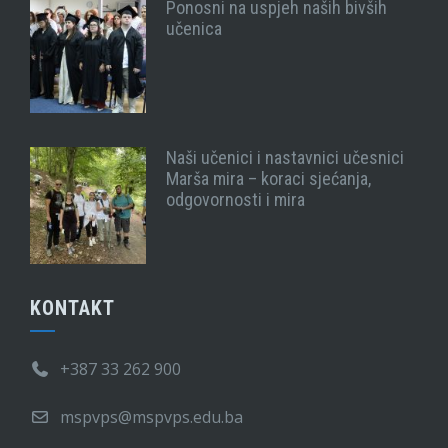
Ponosni na uspjeh naših bivših
učenica
Naši učenici i nastavnici učesnici
Marša mira – koraci sjećanja,
odgovornosti i mira
KONTAKT
+387 33 262 900
mspvps@mspvps.edu.ba