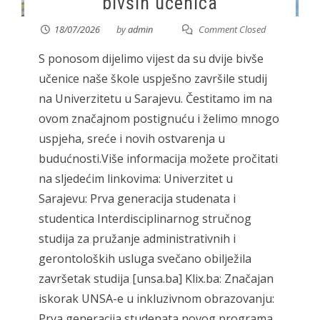
bivših učenica
18/07/2026
by
admin
Comment Closed
S ponosom dijelimo vijest da su dvije bivše
učenice naše škole uspješno završile studij
na Univerzitetu u Sarajevu. Čestitamo im na
ovom značajnom postignuću i želimo mnogo
uspjeha, sreće i novih ostvarenja u
budućnosti.Više informacija možete pročitati
na sljedećim linkovima: Univerzitet u
Sarajevu: Prva generacija studenata i
studentica Interdisciplinarnog stručnog
studija za pružanje administrativnih i
gerontoloških usluga svečano obilježila
završetak studija [unsa.ba] Klix.ba: Značajan
iskorak UNSA-e u inkluzivnom obrazovanju:
Prva generacija studenata novog programa