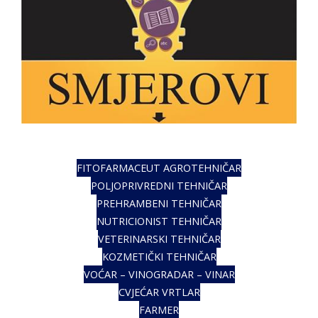
FITOFARMACEUT AGROTEHNIČAR
POLJOPRIVREDNI TEHNIČAR
PREHRAMBENI TEHNIČAR
NUTRICIONIST TEHNIČAR
VETERINARSKI TEHNIČAR
KOZMETIČKI TEHNIČAR
VOĆAR – VINOGRADAR – VINAR
CVJEĆAR VRTLAR
FARMER