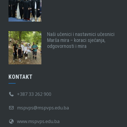
Naši učenici i nastavnici učesnici
Marša mira – koraci sjećanja,
odgovornosti i mira
KONTAKT
+387 33 262 900
mspvps@mspvps.edu.ba
www.mspvps.edu.ba