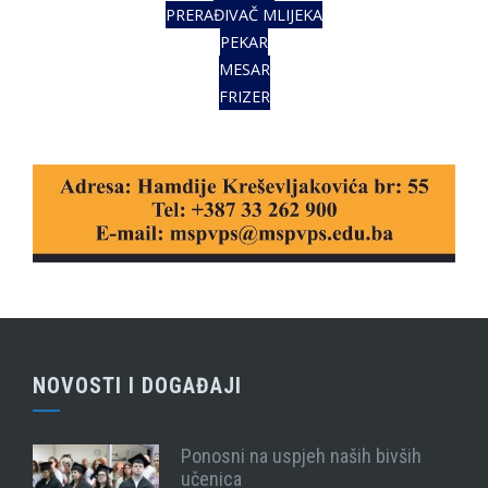
PRERAĐIVAČ MLIJEKA
PEKAR
MESAR
FRIZER
NOVOSTI I DOGAĐAJI
Ponosni na uspjeh naših bivših
učenica