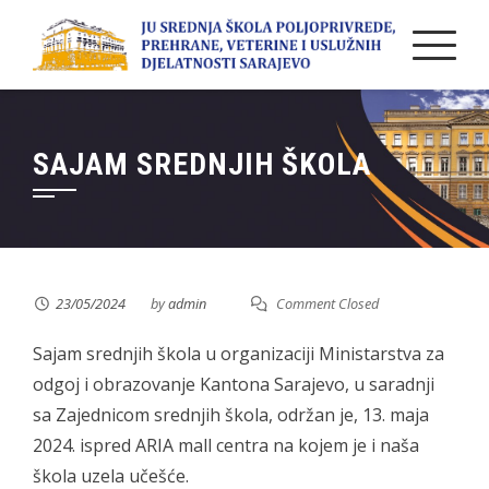
Skip
to
content
SAJAM SREDNJIH ŠKOLA
23/05/2024
by
admin
Comment Closed
Sajam srednjih škola u organizaciji Ministarstva za
odgoj i obrazovanje Kantona Sarajevo, u saradnji
sa Zajednicom srednjih škola, održan je, 13. maja
2024. ispred ARIA mall centra na kojem je i naša
škola uzela učešće.