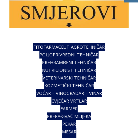
FITOFARMACEUT AGROTEHNIČAR
POLJOPRIVREDNI TEHNIČAR
PREHRAMBENI TEHNIČAR
NUTRICIONIST TEHNIČAR
VETERINARSKI TEHNIČAR
KOZMETIČKI TEHNIČAR
VOĆAR – VINOGRADAR – VINAR
CVJEĆAR VRTLAR
FARMER
PRERAĐIVAČ MLIJEKA
PEKAR
MESAR