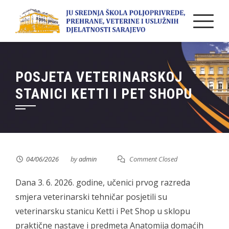
Skip
to
content
POSJETA VETERINARSKOJ
STANICI KETTI I PET SHOPU
04/06/2026
by
admin
Comment Closed
Dana 3. 6. 2026. godine, učenici prvog razreda
smjera veterinarski tehničar posjetili su
veterinarsku stanicu Ketti i Pet Shop u sklopu
praktične nastave i predmeta Anatomija domaćih