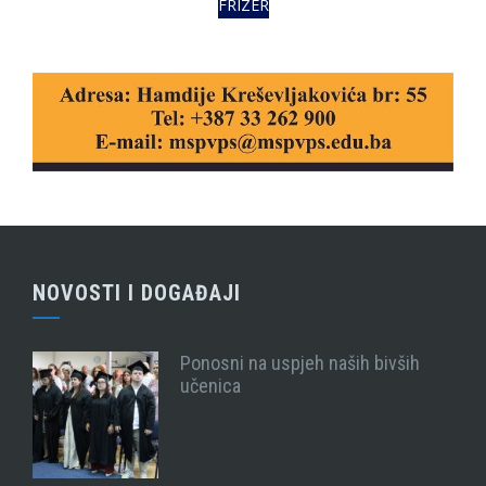
FRIZER
NOVOSTI I DOGAĐAJI
Ponosni na uspjeh naših bivših
učenica