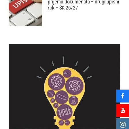
prijemu dokumenata – drugi upisni
rok – ŠK 26/27