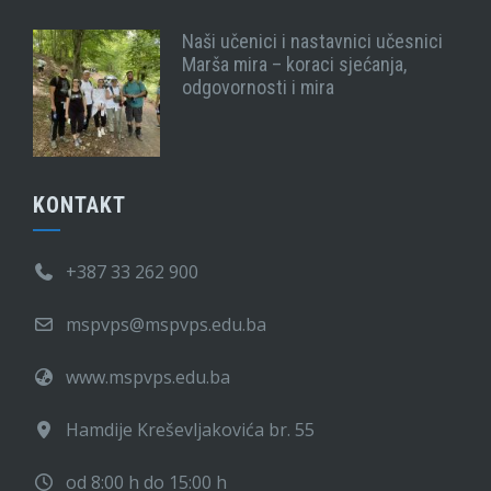
Naši učenici i nastavnici učesnici
Marša mira – koraci sjećanja,
odgovornosti i mira
KONTAKT
+387 33 262 900
mspvps@mspvps.edu.ba
www.mspvps.edu.ba
Hamdije Kreševljakovića br. 55
od 8:00 h do 15:00 h