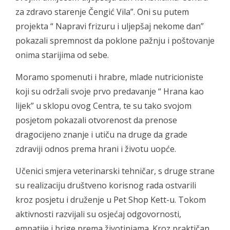
za zdravo starenje Čengić Vila”. Oni su putem
projekta “ Napravi frizuru i uljepšaj nekome dan”
pokazali spremnost da poklone pažnju i poštovanje
onima starijima od sebe.
Moramo spomenuti i hrabre, mlade nutricioniste
koji su održali svoje prvo predavanje “ Hrana kao
lijek” u sklopu ovog Centra, te su tako svojom
posjetom pokazali otvorenost da prenose
dragocijeno znanje i utiču na druge da grade
zdraviji odnos prema hrani i životu uopće.
Učenici smjera veterinarski tehničar, s druge strane
su realizaciju društveno korisnog rada ostvarili
kroz posjetu i druženje u Pet Shop Kett-u. Tokom
aktivnosti razvijali su osjećaj odgovornosti,
empatije i brige prema životinjama. Kroz praktičan