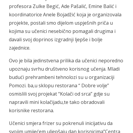
profesora Zulke Begić, Ade Pašalić, Emine Balić i
koordinatorice Anele Bojadžić koja je organizovala
projekte, postali smo dijelom uspješnih priča u
kojima su učenici nesebično pomagali drugima i
davali svoj doprinos izgradnji ljepše i bolje
zajednice.
Ovo je bila jedinstvena prilika da učenici neporedno
upoznaju svrhu društveno korisnog učenja. Mladi
budući prehrambeni tehnolozi su u organizaciji
Pomozi. ba,u sklopu restorana “ Dobre volje”
osmislili svoj projekat “Kolači od srca” gdje su
napravili mini kolačijadu,te tako obradovali
korisnike restorana.
Učenici smjera frizer su pokrenuli inicijativu da
svojim umijećem uljepšaju dan korisnicima”Centra