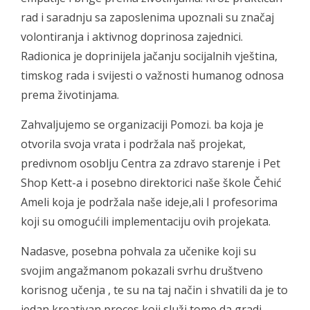
rad i saradnju sa zaposlenima upoznali su značaj
volontiranja i aktivnog doprinosa zajednici.
Radionica je doprinijela jačanju socijalnih vještina,
timskog rada i svijesti o važnosti humanog odnosa
prema životinjama.
Zahvaljujemo se organizaciji Pomozi. ba koja je
otvorila svoja vrata i podržala naš projekat,
predivnom osoblju Centra za zdravo starenje i Pet
Shop Kett-a i posebno direktorici naše škole Čehić
Ameli koja je podržala naše ideje,ali I profesorima
koji su omogućili implementaciju ovih projekata.
Nadasve, posebna pohvala za učenike koji su
svojim angažmanom pokazali svrhu društveno
korisnog učenja , te su na taj način i shvatili da je to
jedan kreativan proces koji služi tome da gradi