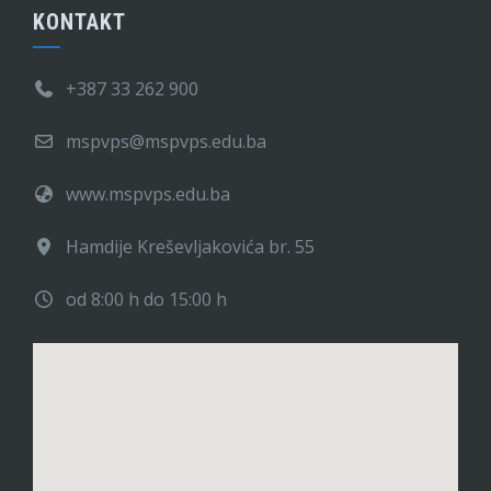
KONTAKT
+387 33 262 900
mspvps@mspvps.edu.ba
www.mspvps.edu.ba
Hamdije Kreševljakovića br. 55
od 8:00 h do 15:00 h