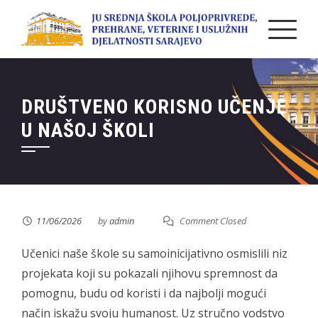
Skip
to
content
DRUŠTVENO KORISNO UČENJE
U NAŠOJ ŠKOLI
11/06/2026
by
admin
Comment Closed
Učenici naše škole su samoinicijativno osmislili niz
projekata koji su pokazali njihovu spremnost da
pomognu, budu od koristi i da najbolji mogući
način iskažu svoju humanost. Uz stručno vodstvo