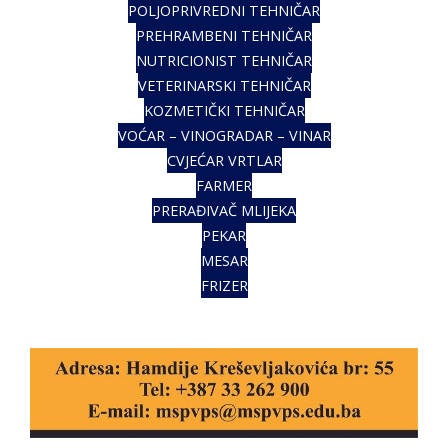
POLJOPRIVREDNI TEHNIČAR
PREHRAMBENI TEHNIČAR
NUTRICIONIST TEHNIČAR
VETERINARSKI TEHNIČAR
KOZMETIČKI TEHNIČAR
VOĆAR – VINOGRADAR – VINAR
CVJEĆAR VRTLAR
FARMER
PRERAĐIVAČ MLIJEKA
PEKAR
MESAR
FRIZER