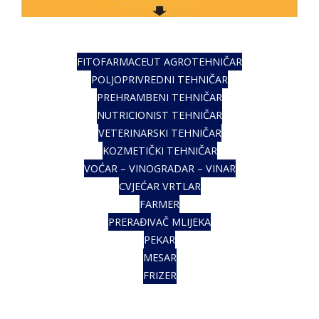
FITOFARMACEUT AGROTEHNIČAR
POLJOPRIVREDNI TEHNIČAR
PREHRAMBENI TEHNIČAR
NUTRICIONIST TEHNIČAR
VETERINARSKI TEHNIČAR
KOZMETIČKI TEHNIČAR
VOĆAR – VINOGRADAR – VINAR
CVJEĆAR VRTLAR
FARMER
PRERAĐIVAČ MLIJEKA
PEKAR
MESAR
FRIZER