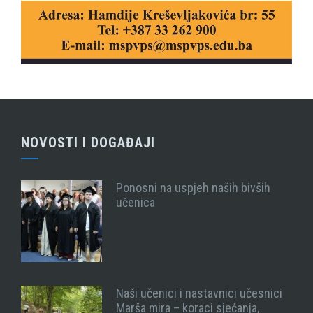
NOVOSTI I DOGAĐAJI
Ponosni na uspjeh naših bivših
učenica
Naši učenici i nastavnici učesnici
Marša mira – koraci sjećanja,