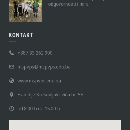
odgovornosti i mira
KONTAKT
+387 33 262 900
mspvps@mspvps.edu.ba
www.mspvps.edu.ba
Hamdije Kreševljakovića br. 55
od 8:00 h do 15:00 h