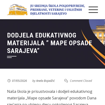
Skip
to
content
DODJELA EDUKATIVNOG
MATERIJALA ” MAPE OPSADE
SARAJEVA”
07/05/2026
by
Anela Bojadžić
Comment Closed
Naša škola je prisustvovala i dodjeli edukativnog
materijala „Mape opsade Sarajeva“ povodom Dana
sjećanja na ubijenu djecu opkoljenog Sarajeva.