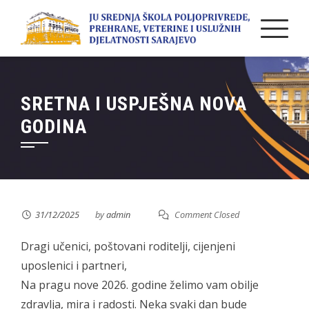
Skip
to
content
SRETNA I USPJEŠNA NOVA
GODINA
31/12/2025
by
admin
Comment Closed
Dragi učenici, poštovani roditelji, cijenjeni
uposlenici i partneri,
Na pragu nove 2026. godine želimo vam obilje
zdravlja, mira i radosti. Neka svaki dan bude