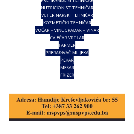
PREHRAMBENI TEHNIČAR
NUTRICIONIST TEHNIČAR
VETERINARSKI TEHNIČAR
KOZMETIČKI TEHNIČAR
VOĆAR – VINOGRADAR – VINAR
CVJEĆAR VRTLAR
FARMER
PRERAĐIVAČ MLIJEKA
PEKAR
MESAR
FRIZER