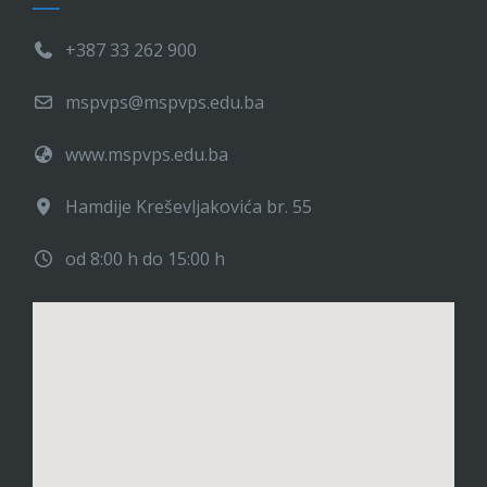
+387 33 262 900
mspvps@mspvps.edu.ba
www.mspvps.edu.ba
Hamdije Kreševljakovića br. 55
od 8:00 h do 15:00 h