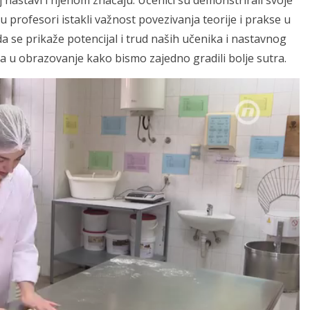
oj nastavi i njenom značaju. Učenici su demonstrirali svoje
u profesori istakli važnost povezivanja teorije i prakse u
da se prikaže potencijal i trud naših učenika i nastavnog
ja u obrazovanje kako bismo zajedno gradili bolje sutra.