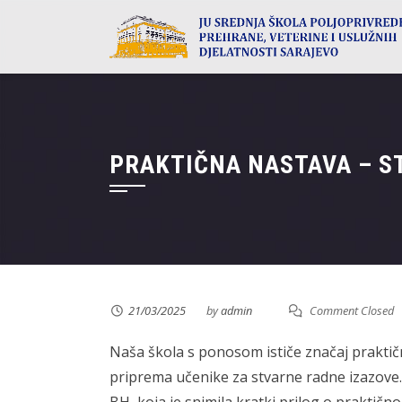
Skip
to
content
PRAKTIČNA NASTAVA – S
21/03/2025
by
admin
Comment Closed
Naša škola s ponosom ističe značaj praktič
priprema učenike za stvarne radne izazove.