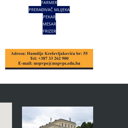
FARMER
PRERAĐIVAČ MLIJEKA
PEKAR
MESAR
FRIZER