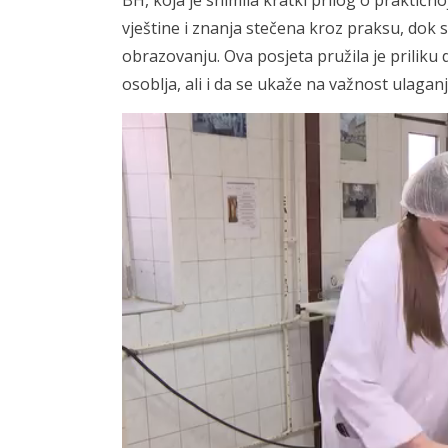
BH, koja je snimila kratki prilog o praktičn
vještine i znanja stečena kroz praksu, dok s
obrazovanju. Ova posjeta pružila je priliku 
osoblja, ali i da se ukaže na važnost ulagan