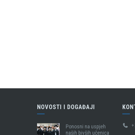
NOVOSTI I DOGAĐAJI
KON
+
Ponosni na uspjeh
naših bivših učenica