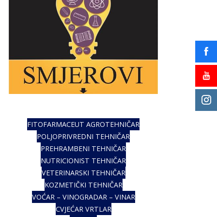
FITOFARMACEUT AGROTEHNIČAR
POLJOPRIVREDNI TEHNIČAR
PREHRAMBENI TEHNIČAR
NUTRICIONIST TEHNIČAR
VETERINARSKI TEHNIČAR
KOZMETIČKI TEHNIČAR
VOĆAR – VINOGRADAR – VINAR
CVJEĆAR VRTLAR