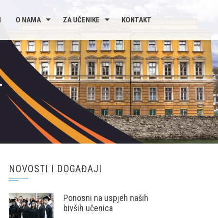
I
O NAMA
ZA UČENIKE
KONTAKT
T
NOVOSTI I DOGAĐAJI
Ponosni na uspjeh naših
bivših učenica