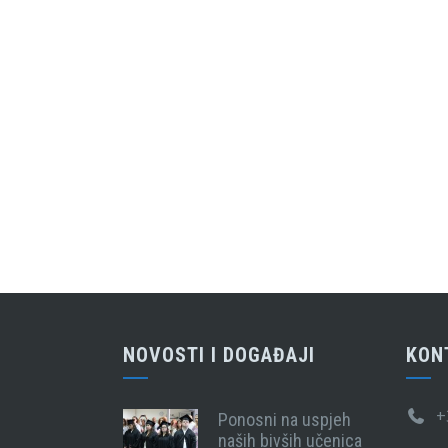
NOVOSTI I DOGAĐAJI
KON
+
Ponosni na uspjeh
naših bivših učenica