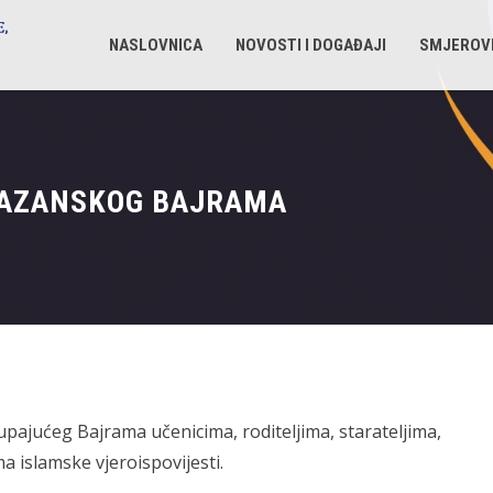
NASLOVNICA
NOVOSTI I DOGAĐAJI
SMJEROV
MAZANSKOG BAJRAMA
ajućeg Bajrama učenicima, roditeljima, starateljima,
a islamske vjeroispovijesti.