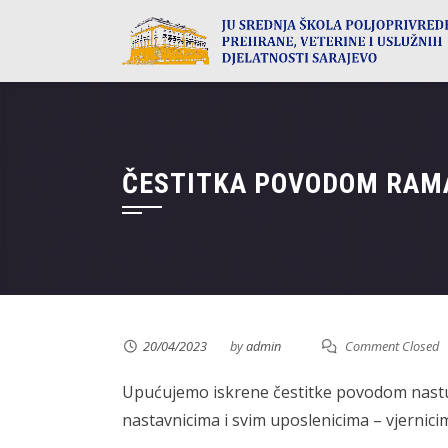
Skip
to
content
ČESTITKA POVODOM RA
20/04/2023
by
admin
Comment Closed
Upućujemo iskrene čestitke povodom nastup
nastavnicima i svim uposlenicima – vjernicim