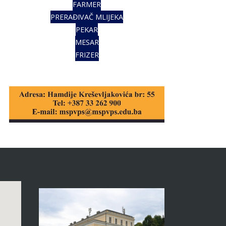
FARMER
PRERAĐIVAČ MLIJEKA
PEKAR
MESAR
FRIZER