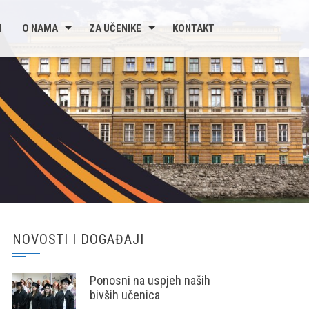
I
O NAMA
ZA UČENIKE
KONTAKT
NOVOSTI I DOGAĐAJI
Ponosni na uspjeh naših
bivših učenica