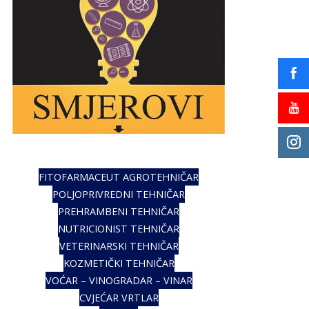
FITOFARMACEUT AGROTEHNIČAR
POLJOPRIVREDNI TEHNIČAR
PREHRAMBENI TEHNIČAR
NUTRICIONIST TEHNIČAR
VETERINARSKI TEHNIČAR
KOZMETIČKI TEHNIČAR
VOĆAR – VINOGRADAR – VINAR
CVJEĆAR VRTLAR